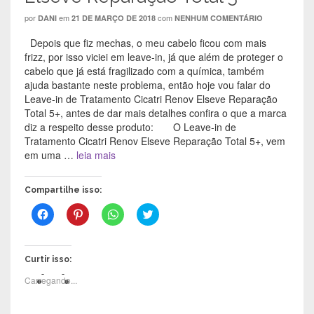
por
em
com
DANI
21 DE MARÇO DE 2018
NENHUM COMENTÁRIO
Depois que fiz mechas, o meu cabelo ficou com mais
frizz, por isso viciei em leave-in, já que além de proteger o
cabelo que já está fragilizado com a química, também
ajuda bastante neste problema, então hoje vou falar do
Leave-in de Tratamento Cicatri Renov Elseve Reparação
Total 5+, antes de dar mais detalhes confira o que a marca
diz a respeito desse produto: O Leave-in de
Tratamento Cicatri Renov Elseve Reparação Total 5+, vem
em uma …
leia mais
Compartilhe isso:
C
C
C
C
l
l
l
l
i
i
i
i
q
q
q
q
u
u
u
u
e
e
e
e
Curtir isso:
p
p
p
p
a
a
a
a
Carregando...
r
r
r
r
a
a
a
a
c
c
c
c
o
o
o
o