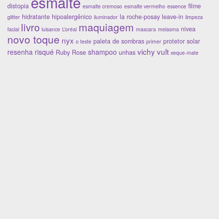
esmalte
distopia
filme
esmalte cremoso
esmalte vermelho
essence
hidratante
hipoalergênico
la roche-posay
leave-in
glitter
iluminador
limpeza
maquiagem
livro
nivea
facial
luisance
L’oréal
mascara
melasma
novo toque
nyx
paleta de sombras
protetor solar
o teste
primer
vichy
vult
resenha
risqué
shampoo
Ruby Rose
unhas
xeque-mate