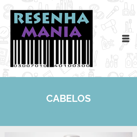
CABELOS
Home
/
CABELOS
- Page 4