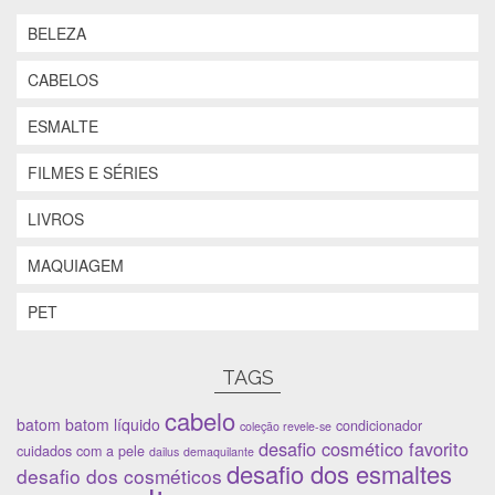
m
e
m
n
n
m
n
o
BELEZA
o
n
o
v
v
o
v
a
a
v
a
j
j
a
j
a
CABELOS
a
j
a
n
n
a
n
e
e
n
e
l
ESMALTE
l
e
l
a
a
l
a
)
)
a
)
FILMES E SÉRIES
)
LIVROS
MAQUIAGEM
PET
TAGS
cabelo
batom
batom líquido
condicionador
coleção revele-se
desafio cosmético favorito
cuidados com a pele
dailus
demaquilante
desafio dos esmaltes
desafio dos cosméticos