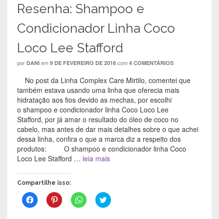
e
n
e
l
Resenha: Shampoo e
l
e
l
a
a
l
a
)
)
a
)
Condicionador Linha Coco
)
Loco Lee Stafford
por
em
com
DANI
9 DE FEVEREIRO DE 2018
4 COMENTÁRIOS
No post da Linha Complex Care Mirtilo, comentei que
também estava usando uma linha que oferecia mais
hidratação aos fios devido as mechas, por escolhi
o shampoo e condicionador linha Coco Loco Lee
Stafford, por já amar o resultado do óleo de coco no
cabelo, mas antes de dar mais detalhes sobre o que achei
dessa linha, confira o que a marca diz a respeito dos
produtos: O shampoo e condicionador linha Coco
Loco Lee Stafford …
leia mais
Compartilhe isso:
C
C
C
C
l
l
l
l
i
i
i
i
q
q
q
q