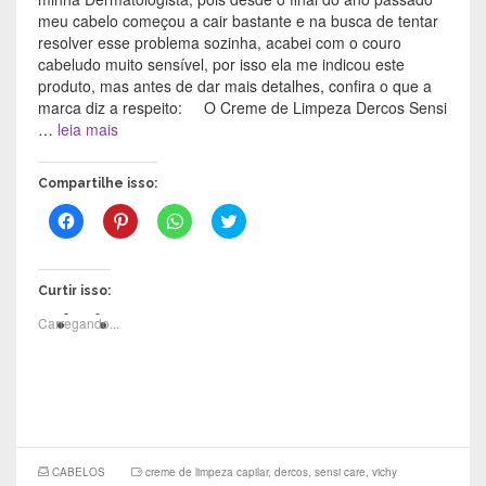
meu cabelo começou a cair bastante e na busca de tentar
resolver esse problema sozinha, acabei com o couro
cabeludo muito sensível, por isso ela me indicou este
produto, mas antes de dar mais detalhes, confira o que a
marca diz a respeito: O Creme de Limpeza Dercos Sensi
…
leia mais
Compartilhe isso:
C
C
C
C
l
l
l
l
i
i
i
i
q
q
q
q
u
u
u
u
e
e
e
e
Curtir isso:
p
p
p
p
a
a
a
a
Carregando...
r
r
r
r
a
a
a
a
c
c
c
c
o
o
o
o
m
m
m
m
p
p
p
p
a
a
a
a
r
r
r
r
t
t
t
t
i
i
i
i
l
l
l
l
CABELOS
creme de limpeza capilar
,
dercos
,
sensi care
,
vichy
h
h
h
h