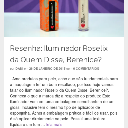
b
a
b
r
r
b
r
e
e
r
e
e
e
e
e
m
m
e
m
n
n
m
n
o
o
n
o
v
v
o
v
a
a
v
a
j
j
a
j
a
a
j
a
n
n
a
n
e
e
n
e
l
Resenha: Iluminador Roselix
l
e
l
a
a
l
a
)
)
a
)
da Quem Disse, Berenice?
)
por
em
com
DANI
26 DE JANEIRO DE 2015
6 COMENTÁRIOS
Amo produtos para pele, acho que são fundamentais para
a maquiagem ter um bom resultado, por isso hoje vamos
falar do Iluminador Roselix da Quem Disse, Berenice?.
Conheça o que a marca diz a respeito do produto: Este
iluminador vem em uma embalagem semelhante a de um
gloss, inclusive tem o mesmo tipo de aplicador de
esponjinha. Achei a embalagem prática e fácil de usar, pois
é só aplicar diretamente na pele. Possui uma textura
liquida e um tom …
leia mais