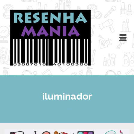
iluminador
Home
/
iluminador