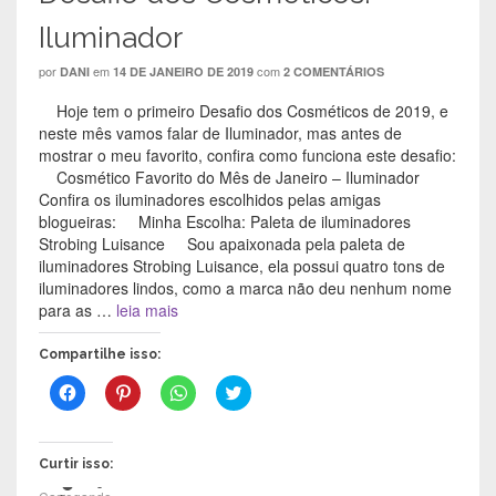
Iluminador
por
em
com
DANI
14 DE JANEIRO DE 2019
2 COMENTÁRIOS
Hoje tem o primeiro Desafio dos Cosméticos de 2019, e
neste mês vamos falar de Iluminador, mas antes de
mostrar o meu favorito, confira como funciona este desafio:
Cosmético Favorito do Mês de Janeiro – Iluminador
Confira os iluminadores escolhidos pelas amigas
blogueiras: Minha Escolha: Paleta de iluminadores
Strobing Luisance Sou apaixonada pela paleta de
iluminadores Strobing Luisance, ela possui quatro tons de
iluminadores lindos, como a marca não deu nenhum nome
para as …
leia mais
Compartilhe isso:
C
C
C
C
l
l
l
l
i
i
i
i
q
q
q
q
u
u
u
u
e
e
e
e
Curtir isso:
p
p
p
p
a
a
a
a