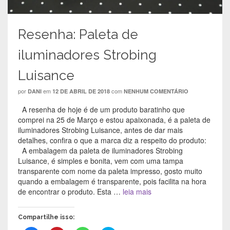
a
v
a
j
j
a
j
a
a
j
a
n
n
a
n
e
e
n
e
l
Resenha: Paleta de
l
e
l
a
a
l
a
)
)
a
)
iluminadores Strobing
)
Luisance
por
em
com
DANI
12 DE ABRIL DE 2018
NENHUM COMENTÁRIO
A resenha de hoje é de um produto baratinho que
comprei na 25 de Março e estou apaixonada, é a paleta de
iluminadores Strobing Luisance, antes de dar mais
detalhes, confira o que a marca diz a respeito do produto:
A embalagem da paleta de iluminadores Strobing
Luisance, é simples e bonita, vem com uma tampa
transparente com nome da paleta impresso, gosto muito
quando a embalagem é transparente, pois facilita na hora
de encontrar o produto. Esta …
leia mais
Compartilhe isso: