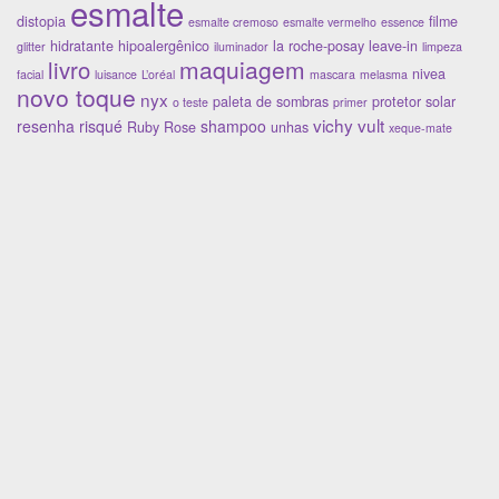
esmalte
distopia
filme
esmalte cremoso
esmalte vermelho
essence
hidratante
hipoalergênico
la roche-posay
leave-in
glitter
iluminador
limpeza
maquiagem
livro
nivea
facial
luisance
L’oréal
mascara
melasma
novo toque
nyx
paleta de sombras
protetor solar
o teste
primer
vichy
vult
resenha
risqué
shampoo
Ruby Rose
unhas
xeque-mate