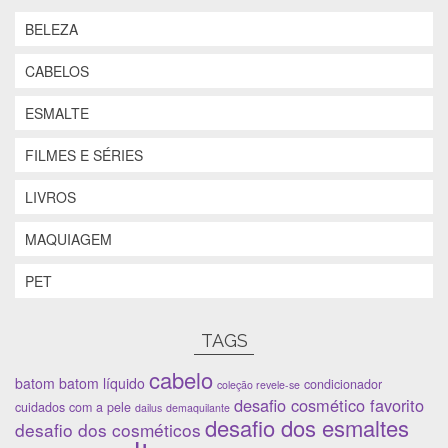
r
b
r
e
e
r
e
e
BELEZA
e
e
e
m
m
e
m
n
n
m
n
o
CABELOS
o
n
o
v
v
o
v
a
a
v
a
j
j
a
j
a
ESMALTE
a
j
a
n
n
a
n
e
e
n
e
l
FILMES E SÉRIES
l
e
l
a
a
l
a
)
)
a
)
LIVROS
)
MAQUIAGEM
PET
TAGS
cabelo
batom
batom líquido
condicionador
coleção revele-se
desafio cosmético favorito
cuidados com a pele
dailus
demaquilante
desafio dos esmaltes
desafio dos cosméticos