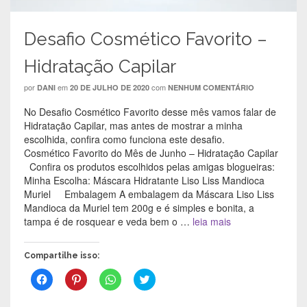
j
a
j
a
a
j
a
n
n
a
n
e
e
n
e
l
Desafio Cosmético Favorito –
l
e
l
a
a
l
a
)
)
a
)
Hidratação Capilar
)
por
em
com
DANI
20 DE JULHO DE 2020
NENHUM COMENTÁRIO
No Desafio Cosmético Favorito desse mês vamos falar de
Hidratação Capilar, mas antes de mostrar a minha
escolhida, confira como funciona este desafio.
Cosmético Favorito do Mês de Junho – Hidratação Capilar
Confira os produtos escolhidos pelas amigas blogueiras:
Minha Escolha: Máscara Hidratante Liso Liss Mandioca
Muriel Embalagem A embalagem da Máscara Liso Liss
Mandioca da Muriel tem 200g e é simples e bonita, a
tampa é de rosquear e veda bem o …
leia mais
Compartilhe isso:
C
C
C
C
l
l
l
l
i
i
i
i
q
q
q
q