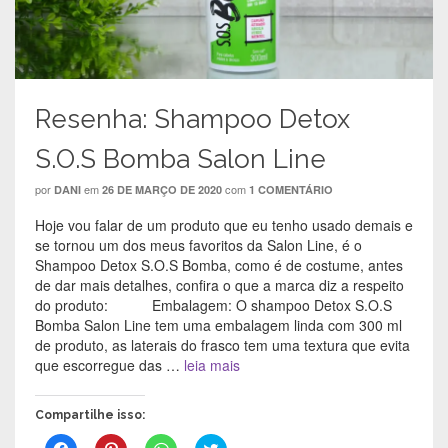
m
e
m
n
n
m
n
o
o
n
o
v
v
o
v
a
a
v
a
j
j
a
j
a
a
j
a
n
n
a
n
e
e
n
e
l
Resenha: Shampoo Detox
l
e
l
a
a
l
a
)
)
a
)
S.O.S Bomba Salon Line
)
por
em
com
DANI
26 DE MARÇO DE 2020
1 COMENTÁRIO
Hoje vou falar de um produto que eu tenho usado demais e
se tornou um dos meus favoritos da Salon Line, é o
Shampoo Detox S.O.S Bomba, como é de costume, antes
de dar mais detalhes, confira o que a marca diz a respeito
do produto: Embalagem: O shampoo Detox S.O.S
Bomba Salon Line tem uma embalagem linda com 300 ml
de produto, as laterais do frasco tem uma textura que evita
que escorregue das …
leia mais
Compartilhe isso:
C
C
C
C