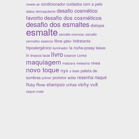
condicionador
cuidados com a pele
revele-se
desafio cosmético
dailus
demaquilante
desafio dos cosméticos
favorito
desafio dos esmaltes
distopia
esmalte
esmalte cremoso
esmalte
filme
hidratante
vermelho
essence
glitter
hipoalergênico
la roche-posay
leave-
iluminador
livro
in
limpeza facial
luisance
L’oréal
maquiagem
nivea
mascara
melasma
novo toque
nyx
paleta de
o teste
resenha
risqué
sombras
protetor solar
primer
vichy
vult
shampoo
Ruby Rose
unhas
y
xeque-mate