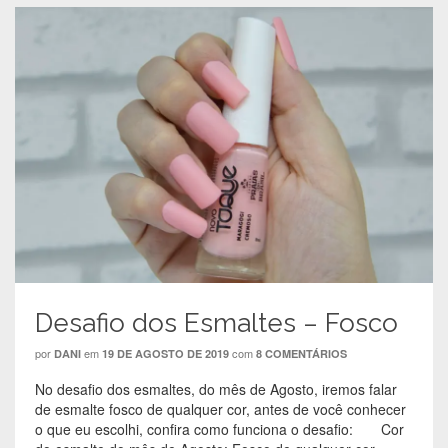
o
o
o
o
F
P
W
T
a
i
h
w
c
n
a
i
e
t
t
t
b
e
s
t
o
r
A
e
o
e
p
r
k
s
p
(
(
t
(
a
a
(
a
b
b
a
b
r
r
b
r
e
e
r
e
e
e
e
e
m
m
e
m
n
n
m
n
o
o
n
o
v
v
o
v
a
a
v
a
j
j
a
j
a
a
j
a
n
n
a
n
e
e
n
e
l
Desafio dos Esmaltes – Fosco
l
e
l
a
a
l
a
)
)
a
)
por
em
com
DANI
19 DE AGOSTO DE 2019
8 COMENTÁRIOS
)
No desafio dos esmaltes, do mês de Agosto, iremos falar
de esmalte fosco de qualquer cor, antes de você conhecer
o que eu escolhi, confira como funciona o desafio: Cor