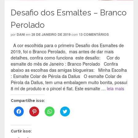
Desafio dos Esmaltes – Branco
Perolado
por
em
com
DANI
28 DE JANEIRO DE 2019
13 COMENTÁRIOS
A cor escolhida para o primeiro Desafio dos Esmaltes de
2019, foi o Branco Perolado, mas antes de dar mais
detalhes, confira como funciona este desafio: Cor do
esmalte do mês de Janeiro : Branco Perolado Confira
abaixo as escolhas das amigas blogueiras: Minha Escolha
: Esmalte Colar de Pérola da Dailus O esmalte Colar de
Pérola da Dailus, tem uma embalagem muito bonita, possui
8 ml de produto e o pincel é flat. Este esmalte …
leia mais
Compartilhe isso:
C
C
C
C
l
l
l
l
i
i
i
i
q
q
q
q
u
u
u
u
e
e
e
e
Curtir isso:
p
p
p
p