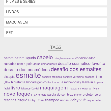
FILMES E SÉRIES
a
v
a
j
j
a
j
a
a
j
a
n
LIVROS
n
a
n
e
e
n
e
l
l
e
l
a
a
l
a
)
MAQUIAGEM
)
a
)
)
PET
TAGS
cabelo
batom
batom líquido
condicionador
coleção revele-se
desafio cosmético favorito
cuidados com a pele
dailus
demaquilante
desafio dos esmaltes
desafio dos cosméticos
esmalte
distopia
filme
esmalte cremoso
esmalte vermelho
essence
hidratante
hipoalergênico
la roche-posay
leave-in
glitter
iluminador
limpeza
maquiagem
livro
nivea
facial
luisance
L’oréal
mascara
melasma
novo toque
nyx
paleta de sombras
protetor solar
o teste
primer
vichy
vult
resenha
risqué
shampoo
Ruby Rose
unhas
xeque-mate