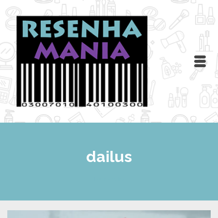
dailus
Home
/
dailus