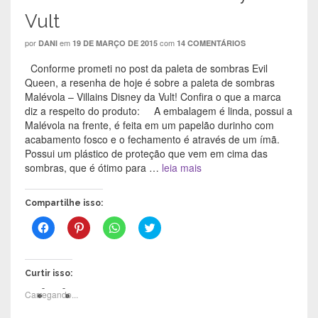
Vult
por
em
com
DANI
19 DE MARÇO DE 2015
14 COMENTÁRIOS
Conforme prometi no post da paleta de sombras Evil
Queen, a resenha de hoje é sobre a paleta de sombras
Malévola – Vil­lains Dis­ney da Vult! Confira o que a marca
diz a respeito do produto: A embalagem é linda, possui a
Malévola na frente, é feita em um papelão durinho com
acabamento fosco e o fechamento é através de um ímã.
Possui um plástico de proteção que vem em cima das
sombras, que é ótimo para …
leia mais
Compartilhe isso:
C
C
C
C
l
l
l
l
i
i
i
i
q
q
q
q
u
u
u
u
e
e
e
e
Curtir isso:
p
p
p
p
a
a
a
a
Carregando...
r
r
r
r
a
a
a
a
c
c
c
c