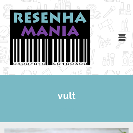
vult
Home
/
vult