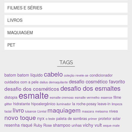
n
a
n
e
e
n
e
l
FILMES E SÉRIES
l
e
l
a
a
l
a
)
)
a
)
LIVROS
)
MAQUIAGEM
PET
TAGS
cabelo
batom
batom líquido
condicionador
coleção revele-se
desafio cosmético favorito
cuidados com a pele
dailus
demaquilante
desafio dos esmaltes
desafio dos cosméticos
esmalte
distopia
filme
esmalte cremoso
esmalte vermelho
essence
hidratante
hipoalergênico
la roche-posay
leave-in
glitter
iluminador
limpeza
maquiagem
livro
nivea
facial
luisance
L’oréal
mascara
melasma
novo toque
nyx
paleta de sombras
protetor solar
o teste
primer
vichy
vult
resenha
risqué
shampoo
Ruby Rose
unhas
xeque-mate