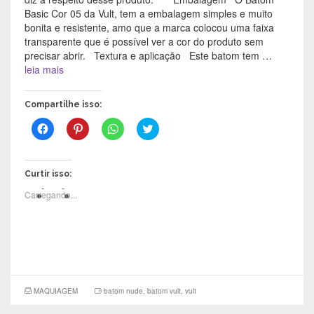
Basic Cor 05 da Vult, tem a embalagem simples e muito
bonita e resistente, amo que a marca colocou uma faixa
transparente que é possível ver a cor do produto sem
precisar abrir. Textura e aplicação Este batom tem …
leia mais
Compartilhe isso:
C
C
C
C
l
l
l
l
i
i
i
i
q
q
q
q
u
u
u
u
e
e
e
e
Curtir isso:
p
p
p
p
a
a
a
a
Carregando...
r
r
r
r
a
a
a
a
c
c
c
c
o
o
o
o
m
m
m
m
p
p
p
p
a
a
a
a
r
r
r
r
t
t
t
t
i
i
i
i
l
l
l
l
MAQUIAGEM
batom nude
,
batom vult
,
vult
h
h
h
h
a
a
a
a