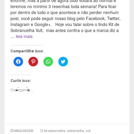
enorme, mas a partir de agora tudo voltará ao normal e
teremos no mínimo 3 resenhas toda semana! Para ficar
por dentro de tudo o que acontece e não perder nenhum
post, você pode seguir nosso blog pelo Facebook, Twitter,
Instagram e Google+. Hoje vou falar sobre o lindo Kit de
Sobrancelha Vult, mas antes confira o que a marca diz a
…
leia mais
Compartilhe isso:
C
C
C
C
l
l
l
l
i
i
i
i
q
q
q
q
u
u
u
u
e
e
e
e
Curtir isso:
p
p
p
p
a
a
a
a
Carregando...
r
r
r
r
a
a
a
a
c
c
c
c
o
o
o
o
m
m
m
m
p
p
p
p
a
a
a
a
r
r
r
r
t
t
t
t
i
i
i
i
l
l
l
l
MAQUIAGEM
kit sobrancelha
,
sobrancelha
,
vult