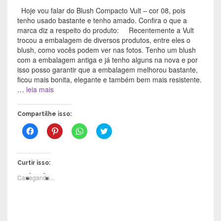
Hoje vou falar do Blush Compacto Vult – cor 08, pois
tenho usado bastante e tenho amado. Confira o que a
marca diz a respeito do produto: Recentemente a Vult
trocou a embalagem de diversos produtos, entre eles o
blush, como vocês podem ver nas fotos. Tenho um blush
com a embalagem antiga e já tenho alguns na nova e por
isso posso garantir que a embalagem melhorou bastante,
ficou mais bonita, elegante e também bem mais resistente.
…
leia mais
Compartilhe isso:
C
C
C
C
l
l
l
l
i
i
i
i
q
q
q
q
u
u
u
u
e
e
e
e
Curtir isso:
p
p
p
p
a
a
a
a
Carregando...
r
r
r
r
a
a
a
a
c
c
c
c
o
o
o
o
m
m
m
m
p
p
p
p
a
a
a
a