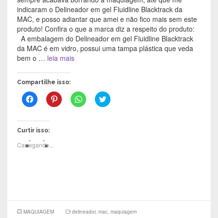
indicaram o Delineador em gel Fluidline Blacktrack da
MAC, e posso adiantar que amei e não fico mais sem este
produto! Confira o que a marca diz a respeito do produto:
A embalagem do Delineador em gel Fluidline Blacktrack
da MAC é em vidro, possui uma tampa plástica que veda
bem o …
leia mais
Compartilhe isso:
C
C
C
C
l
l
l
l
i
i
i
i
q
q
q
q
u
u
u
u
e
e
e
e
Curtir isso:
p
p
p
p
a
a
a
a
Carregando...
r
r
r
r
a
a
a
a
c
c
c
c
o
o
o
o
m
m
m
m
p
p
p
p
a
a
a
a
r
r
r
r
t
t
t
t
i
i
i
i
l
l
l
l
MAQUIAGEM
delineador
,
mac
,
maquiagem
h
h
h
h