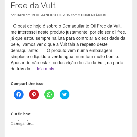
)
a
)
Free da Vult
)
por
em
com
DANI
19 DE JANEIRO DE 2015
2 COMENTÁRIOS
O post de hoje é sobre o Demaquilante Oil Free da Vult,
me interessei neste produto justamente por ele ser oil free,
já que estou sempre na luta para controlar a oleosidade da
pele, vamos ver o que a Vult fala a respeito deste
demaquilante: O produto vem numa embalagem
simples e o liquido é verde água, num tom muito bonito.
Apesar de não estar na descrição do site da Vult, na parte
de trás da …
leia mais
Compartilhe isso:
C
C
C
C
l
l
l
l
i
i
i
i
q
q
q
q
u
u
u
u
e
e
e
e
Curtir isso:
p
p
p
p
a
a
a
a
Carregando...
r
r
r
r
a
a
a
a
c
c
c
c