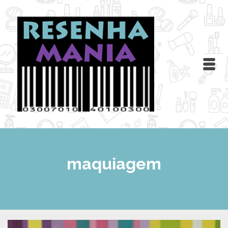
maquiagem
Home
/
maquiagem
- Page 3