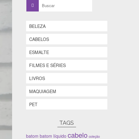
Buscar
por:
BELEZA
CABELOS
ESMALTE
FILMES E SÉRIES
LIVROS
MAQUIAGEM
PET
TAGS
cabelo
batom
batom líquido
coleção