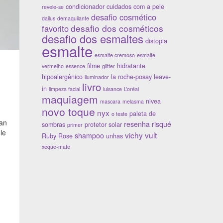
condicionador
cuidados com a pele
revele-se
desafio cosmético
dailus
demaquilante
desafio dos cosméticos
favorito
desafio dos esmaltes
distopia
esmalte
esmalte cremoso
esmalte
filme
hidratante
vermelho
essence
glitter
hipoalergênico
la roche-posay
leave-
iluminador
livro
in
limpeza facial
luisance
L’oréal
maquiagem
nivea
mascara
melasma
novo toque
nyx
paleta de
o teste
ean
resenha
risqué
sombras
protetor solar
primer
le
vichy
vult
shampoo
Ruby Rose
unhas
xeque-mate