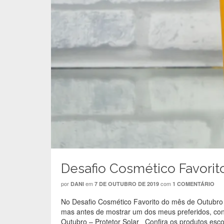
j
a
j
a
a
j
a
n
n
a
n
e
e
n
e
l
l
e
l
a
a
l
a
)
)
a
)
)
Desafio Cosmético Favorito
por
em
com
DANI
7 DE OUTUBRO DE 2019
1 COMENTÁRIO
No Desafio Cosmético Favorito do mês de Outubro v
mas antes de mostrar um dos meus preferidos, co
Outubro – Protetor Solar Confira os produtos escol