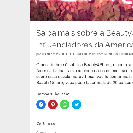
Saiba mais sobre a Beauty
Influenciadores da Americ
por
em
com
DANI
23 DE OUTUBRO DE 2019
NENHUM COMENT
O post de hoje é sobre a Beauty4Share, e como você
America Latina, se você ainda não conhece, cal
sobre essa escola maravilhosa, vou te contar mais
Beauty4Share, você pode fazer mais de 20 cursos
Compartilhe isso:
C
C
C
C
l
l
l
l
i
i
i
i
q
q
q
q
u
u
u
u
e
e
e
e
Curtir isso:
p
p
p
p
a
a
a
a
Carregando...