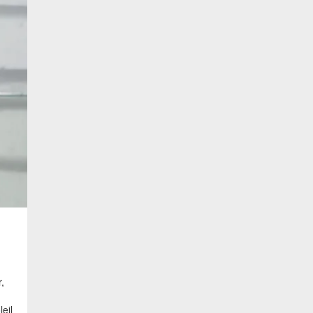
,
eil