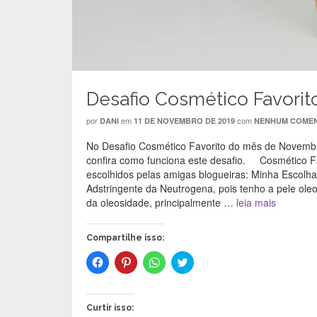
Desafio Cosmético Favorito
por
em
com
DANI
11 DE NOVEMBRO DE 2019
NENHUM COMEN
No Desafio Cosmético Favorito do mês de Novembro
confira como funciona este desafio. Cosmético F
escolhidos pelas amigas blogueiras: Minha Escol
Adstringente da Neutrogena, pois tenho a pele ole
da oleosidade, principalmente …
leia mais
Compartilhe isso:
C
C
C
C
l
l
l
l
i
i
i
i
q
q
q
q
u
u
u
u
e
e
e
e
Curtir isso:
p
p
p
p