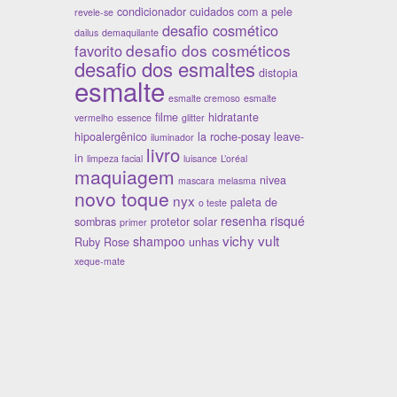
condicionador
cuidados com a pele
revele-se
desafio cosmético
dailus
demaquilante
desafio dos cosméticos
favorito
desafio dos esmaltes
distopia
esmalte
esmalte cremoso
esmalte
filme
hidratante
vermelho
essence
glitter
hipoalergênico
la roche-posay
leave-
iluminador
livro
in
limpeza facial
luisance
L’oréal
maquiagem
nivea
mascara
melasma
novo toque
nyx
paleta de
o teste
resenha
risqué
sombras
protetor solar
primer
vichy
vult
shampoo
Ruby Rose
unhas
xeque-mate