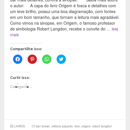
o autor: A capa do livro Origem é fosca e detalhes com
um leve brilho, possui uma boa diagramação, com fontes
em um bom tamanho, que tornam a leitura mais agradável.
Como vimos na sinopse, em Origem, o famoso professor
de simbologia Robert Langdon, recebe o convite do …
leia
mais
Compartilhe isso:
C
C
C
C
l
l
l
l
i
i
i
i
q
q
q
q
u
u
u
u
e
e
e
e
Curtir isso:
p
p
p
p
a
a
a
a
Carregando...
r
r
r
r
a
a
a
a
c
c
c
c
o
o
o
o
m
m
m
m
p
p
p
p
a
a
a
a
r
r
r
r
t
t
t
t
i
i
i
i
l
l
l
l
LIVROS
dan brown
,
editora arqueiro
,
livro
,
origem
,
robert langdon
h
h
h
h