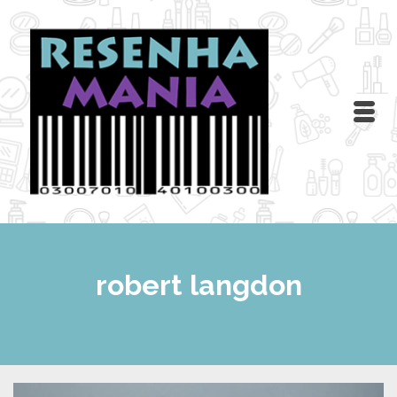
robert langdon
Home
/
robert langdon