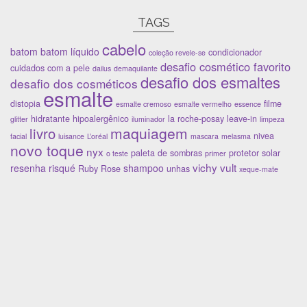
TAGS
cabelo
batom
batom líquido
condicionador
coleção revele-se
desafio cosmético favorito
cuidados com a pele
dailus
demaquilante
desafio dos esmaltes
desafio dos cosméticos
esmalte
distopia
filme
esmalte cremoso
esmalte vermelho
essence
hidratante
hipoalergênico
la roche-posay
leave-in
glitter
iluminador
limpeza
maquiagem
livro
nivea
facial
luisance
L’oréal
mascara
melasma
novo toque
nyx
paleta de sombras
protetor solar
o teste
primer
vichy
vult
resenha
risqué
shampoo
Ruby Rose
unhas
xeque-mate