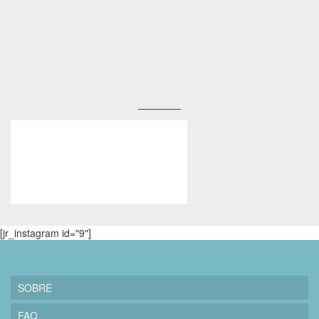
[jr_instagram id="9"]
SOBRE
FAQ