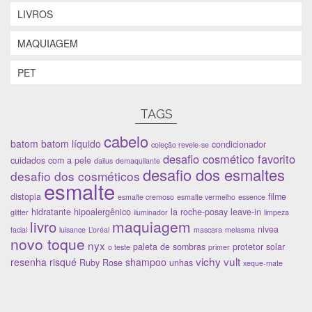
a
j
a
n
LIVROS
n
a
n
e
e
n
e
l
l
e
l
a
a
l
a
)
MAQUIAGEM
)
a
)
)
PET
TAGS
cabelo
batom
batom líquido
condicionador
coleção revele-se
desafio cosmético favorito
cuidados com a pele
dailus
demaquilante
desafio dos esmaltes
desafio dos cosméticos
esmalte
distopia
filme
esmalte cremoso
esmalte vermelho
essence
hidratante
hipoalergênico
la roche-posay
leave-in
glitter
iluminador
limpeza
maquiagem
livro
nivea
facial
luisance
L’oréal
mascara
melasma
novo toque
nyx
paleta de sombras
protetor solar
o teste
primer
vichy
vult
resenha
risqué
shampoo
Ruby Rose
unhas
xeque-mate