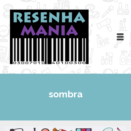
sombra
Home
/
sombra