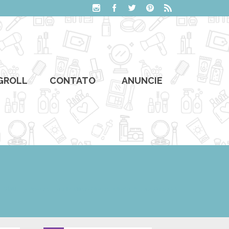
GROLL
CONTATO
ANUNCIE
ESMALTE
/
Resenha: Esmalte Military Olive da coleção Pantone Studio 35