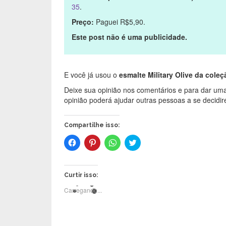
35
.
Preço:
Paguei R$5,90.
Este post não é uma publicidade.
E você já usou o
esmalte Military Olive da cole
Deixe sua opinião nos comentários e para dar uma
opinião poderá ajudar outras pessoas a se decidi
Compartilhe isso:
C
C
C
C
l
l
l
l
i
i
i
i
q
q
q
q
u
u
u
u
e
e
e
e
Curtir isso:
p
p
p
p
a
a
a
a
Carregando...
r
r
r
r
a
a
a
a
c
c
c
c
o
o
o
o
m
m
m
m