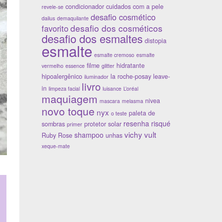
condicionador
cuidados com a pele
revele-se
desafio cosmético
dailus
demaquilante
desafio dos cosméticos
favorito
desafio dos esmaltes
distopia
esmalte
esmalte cremoso
esmalte
filme
hidratante
vermelho
essence
glitter
hipoalergênico
la roche-posay
leave-
iluminador
livro
in
limpeza facial
luisance
L’oréal
maquiagem
nivea
mascara
melasma
novo toque
nyx
paleta de
o teste
resenha
risqué
sombras
protetor solar
primer
vichy
vult
shampoo
Ruby Rose
unhas
xeque-mate