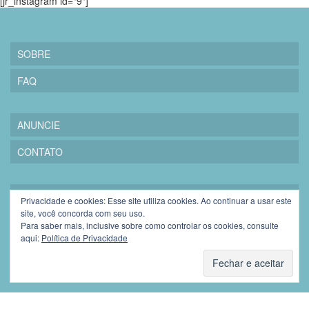
[jr_instagram id="9"]
SOBRE
FAQ
ANUNCIE
CONTATO
PRIVACIDADE
Privacidade e cookies: Esse site utiliza cookies. Ao continuar a usar este
site, você concorda com seu uso.
BLOGROLL
Para saber mais, inclusive sobre como controlar os cookies, consulte
aqui:
Política de Privacidade
© 2026 Resenha Mania