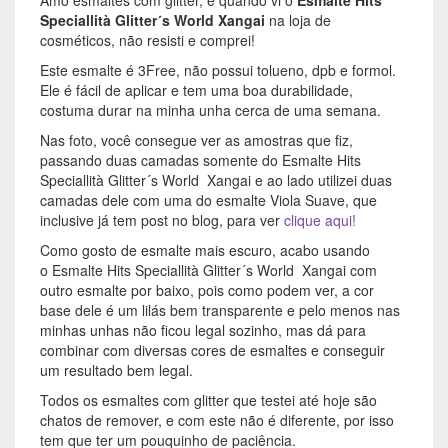
Speciallità Glitter´s World Xangai
na loja de
cosméticos, não resisti e comprei!
Este esmalte é 3Free, não possui tolueno, dpb e formol.
Ele é fácil de aplicar e tem uma boa durabilidade,
costuma durar na minha unha cerca de uma semana.
Nas foto, você consegue ver as amostras que fiz,
passando duas camadas somente do Esmalte Hits
Speciallità Glitter´s World Xangai e ao lado utilizei duas
camadas dele com uma do esmalte Viola Suave, que
inclusive já tem post no blog, para ver
clique aqui!
Como gosto de esmalte mais escuro, acabo usando
o Esmalte Hits Speciallità Glitter´s World Xangai com
outro esmalte por baixo, pois como podem ver, a cor
base dele é um lilás bem transparente e pelo menos nas
minhas unhas não ficou legal sozinho, mas dá para
combinar com diversas cores de esmaltes e conseguir
um resultado bem legal.
Todos os esmaltes com glitter que testei até hoje são
chatos de remover, e com este não é diferente, por isso
tem que ter um pouquinho de paciência.