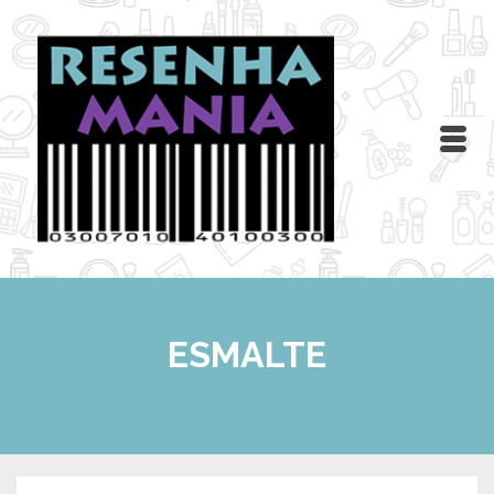
ESMALTE
Home
/
ESMALTE
/
Resenha: Esmalte Hits Speciallità Glitter´s World Xangai