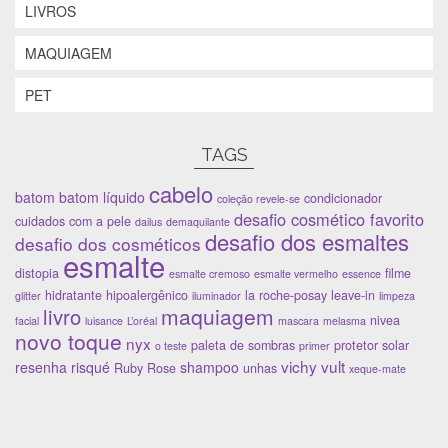
LIVROS
MAQUIAGEM
PET
TAGS
cabelo
batom
batom líquido
condicionador
coleção revele-se
desafio cosmético favorito
cuidados com a pele
dailus
demaquilante
desafio dos esmaltes
desafio dos cosméticos
esmalte
distopia
filme
esmalte cremoso
esmalte vermelho
essence
hidratante
hipoalergênico
la roche-posay
leave-in
glitter
iluminador
limpeza
maquiagem
livro
nivea
facial
luisance
L’oréal
mascara
melasma
novo toque
nyx
paleta de sombras
protetor solar
o teste
primer
vichy
vult
resenha
risqué
shampoo
Ruby Rose
unhas
xeque-mate