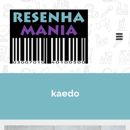
kaedo
Home
/
kaedo