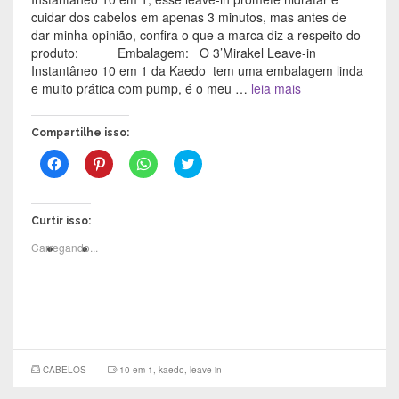
cuidar dos cabelos em apenas 3 minutos, mas antes de
dar minha opinião, confira o que a marca diz a respeito do
produto: Embalagem: O 3’Mirakel Leave-in
Instantâneo 10 em 1 da Kaedo tem uma embalagem linda
e muito prática com pump, é o meu …
leia mais
Compartilhe isso:
C
C
C
C
l
l
l
l
i
i
i
i
q
q
q
q
u
u
u
u
e
e
e
e
Curtir isso:
p
p
p
p
a
a
a
a
Carregando...
r
r
r
r
a
a
a
a
c
c
c
c
o
o
o
o
m
m
m
m
p
p
p
p
a
a
a
a
r
r
r
r
t
t
t
t
i
i
i
i
l
l
l
l
CABELOS
10 em 1
,
kaedo
,
leave-in
h
h
h
h
a
a
a
a