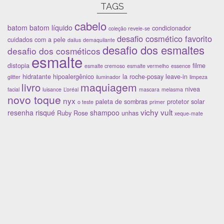
TAGS
cabelo
batom
batom líquido
condicionador
coleção revele-se
desafio cosmético favorito
cuidados com a pele
dailus
demaquilante
desafio dos esmaltes
desafio dos cosméticos
esmalte
distopia
filme
esmalte cremoso
esmalte vermelho
essence
hidratante
hipoalergênico
la roche-posay
leave-in
glitter
iluminador
limpeza
maquiagem
livro
nivea
facial
luisance
L’oréal
mascara
melasma
novo toque
nyx
paleta de sombras
protetor solar
o teste
primer
vichy
vult
resenha
risqué
shampoo
Ruby Rose
unhas
xeque-mate