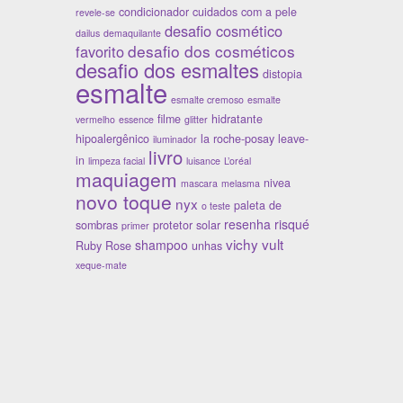
condicionador
cuidados com a pele
revele-se
desafio cosmético
dailus
demaquilante
desafio dos cosméticos
favorito
desafio dos esmaltes
distopia
esmalte
esmalte cremoso
esmalte
filme
hidratante
vermelho
essence
glitter
hipoalergênico
la roche-posay
leave-
iluminador
livro
in
limpeza facial
luisance
L’oréal
maquiagem
nivea
mascara
melasma
novo toque
nyx
paleta de
o teste
resenha
risqué
sombras
protetor solar
primer
r,
vichy
vult
shampoo
Ruby Rose
unhas
e
xeque-mate