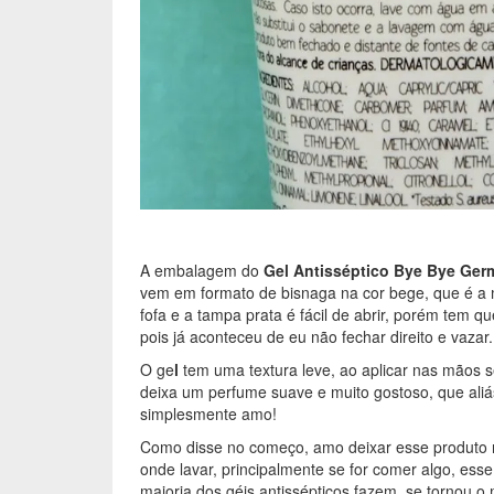
A embalagem do
Gel Antisséptico Bye Bye Ge
vem em formato de bisnaga na cor bege, que é a
fofa e a tampa prata é fácil de abrir, porém tem q
pois já aconteceu de eu não fechar direito e vazar.
O ge
l
tem uma textura leve, ao aplicar nas mãos s
deixa um perfume suave e muito gostoso, que aliá
simplesmente amo!
Como disse no começo, amo deixar esse produto n
onde lavar, principalmente se for comer algo, es
maioria dos géis antissépticos fazem, se tornou 