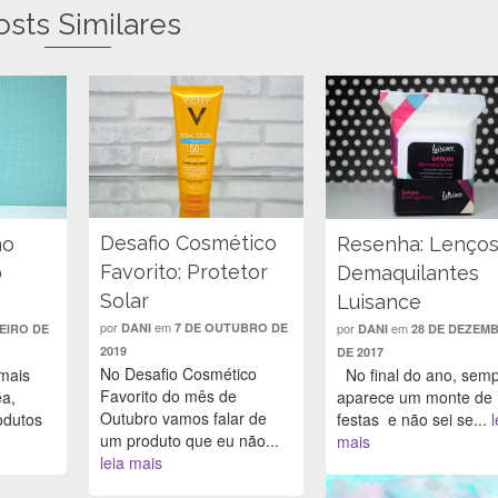
osts Similares
Desafio Cosmético
ão
Resenha: Lenço
Favorito: Protetor
0
Demaquilantes
Solar
Luisance
por
em
por
em
DANI
7 DE OUTUBRO DE
NEIRO DE
DANI
28 DE DEZEM
2019
DE 2017
No Desafio Cosmético
mais
No final do ano, sem
Favorito do mês de
ea,
aparece um monte de
Outubro vamos falar de
odutos
festas e não sei se...
l
um produto que eu não...
mais
leia mais