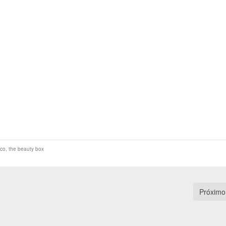
ico
,
the beauty box
Próximo