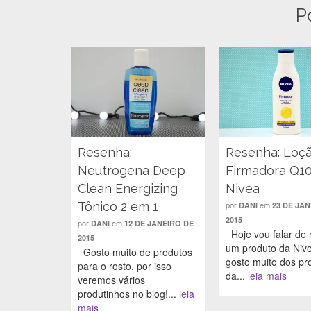
o
r
A
e
o
e
p
r
P
k
s
p
(
(
t
(
a
a
(
a
b
b
a
b
r
r
b
r
e
e
r
e
e
e
e
e
m
m
e
m
n
n
m
n
o
o
n
o
v
v
o
v
a
a
v
a
j
j
a
j
a
a
j
a
n
n
a
n
e
Resenha:
Resenha: Loç
e
n
e
l
l
e
l
a
Neutrogena Deep
Firmadora Q1
a
l
a
)
)
a
)
Clean Energizing
Nivea
)
Tônico 2 em 1
por
em
DANI
23 DE JA
2015
por
em
DANI
12 DE JANEIRO DE
Hoje vou falar de 
2015
um produto da Niv
Gosto muito de produtos
gosto muito dos pr
para o rosto, por isso
da...
leia mais
veremos vários
produtinhos no blog!...
leia
mais