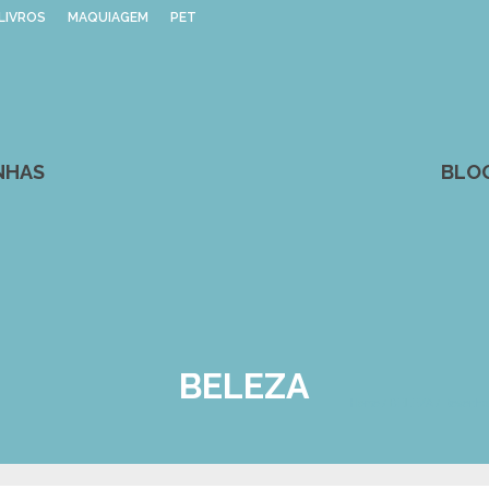
LIVROS
MAQUIAGEM
PET
NHAS
BLO
BELEZA
Home
/
BELEZA
/
Resenha: