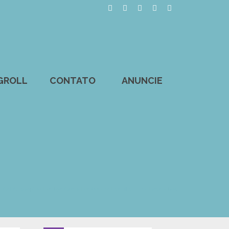
GROLL
CONTATO
ANUNCIE
 Gel Antisséptico Bye Bye Germs Bombom de Baunilha – The Beauty Box