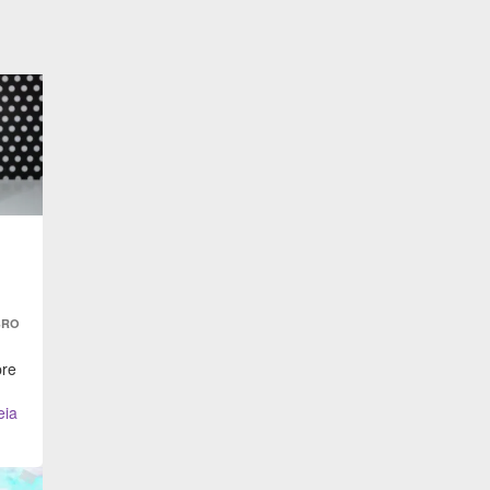
s
BRO
pre
eia