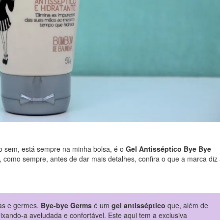
co sem, está sempre na minha bolsa, é o
Gel Antisséptico Bye Bye
, como sempre, antes de dar mais detalhes, confira o que a marca diz
as e germes.
Bye-bye Germs
é um
gel antisséptico
que, além de
eixando-a aveludada e confortável. Este aqui tem a exclusiva