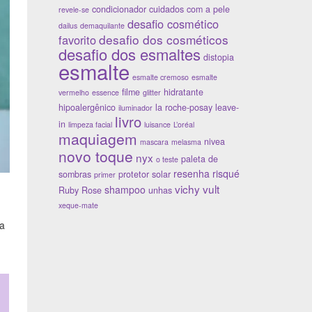
condicionador
cuidados com a pele
revele-se
desafio cosmético
dailus
demaquilante
desafio dos cosméticos
favorito
desafio dos esmaltes
distopia
esmalte
esmalte cremoso
esmalte
filme
hidratante
vermelho
essence
glitter
hipoalergênico
la roche-posay
leave-
iluminador
livro
in
limpeza facial
luisance
L’oréal
maquiagem
nivea
mascara
melasma
novo toque
nyx
paleta de
o teste
resenha
risqué
sombras
protetor solar
primer
vichy
vult
shampoo
Ruby Rose
unhas
xeque-mate
 a