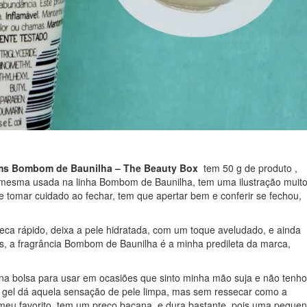
rms Bombom de Baunilha – The Beauty Box
tem 50 g de produto ,
 mesma usada na linha Bombom de Baunilha, tem uma ilustração muit
ue tomar cuidado ao fechar, tem que apertar bem e conferir se fechou,
eca rápido, deixa a pele hidratada, com um toque aveludado, e ainda
s, a fragrância Bombom de Baunilha é a minha predileta da marca,
a bolsa para usar em ocasiões que sinto minha mão suja e não tenho
se gel dá aquela sensação de pele limpa, mas sem ressecar como a
o meu favorito, tem um preço bacana e dura bastante, pois uma peque