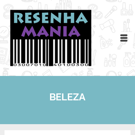
BELEZA
Home
/
BELEZA
/
Resenha : Lágrimas de Unicórnio Oil Free Cat Make