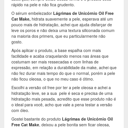
rápido na pele e não fica grudento.
O sérum embelezador
Lágrimas de Unicórnio Oil Free
Cat Make,
hidrata suavemente a pele, esperava até um
pouco mais de hidratação, achei que ajuda disfarçar de
leve os poros e não deixa uma textura siliconada comum
na maioria dos primers, que eu particularmente não
gosto.
Após aplicar o produto, a base espalha com mais
facilidade e acaba craquelando menos nas áreas que
costumam ser mais ressecadas e com linhas de
expressão, em relação a durabilidade da make, achei que
não fez durar mais tempo do que o normal, porém a pele
não ficou oleosa, o que no meu caso é ótimo.
Escolhi a versão oil free por ter a pele oleosa e achei a
hidratação leve, se a sua pele é seca e precisa de uma
hidratação mais pesada, acredito que esse produto não é
o ideal para você, acho que vale a pena testar a versão
com óleo.
Gostei bastante do produto
Lágrimas de Unicórnio Oil
Free Cat Make
, deixou a pele bonita sem ficar oleosa,