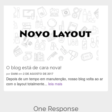
k
s
p
(
(
t
(
a
a
(
a
b
b
a
b
r
r
b
r
e
e
r
e
e
e
e
e
m
m
e
m
n
n
m
n
o
o
n
o
v
v
o
v
a
a
v
a
j
j
a
j
a
a
j
a
n
n
a
n
e
e
n
e
l
l
e
l
a
a
l
a
)
)
a
)
)
O blog está de cara nova!
por
em
DANI
2 DE AGOSTO DE 2017
Depois de um tempo em manutenção, nosso blog volta ao ar
com o layout totalmente...
leia mais
One Response