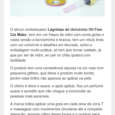
O sérum embelezador
Lágrimas de Unicórnio Oil Free
Cat Make
, vem em um frasco de vidro com conta gotas e
nesta versão a borrachinha é branca, tem um rótulo lindo
com um unicórnio e detalhes em dourado, achei a
embalagem muito prática, só tem que tomar cuidado, já
que por ser de vidro, se cair no chão quebra com
facilidade.
O produto tem uma consistência aquosa na cor rosa com
pequenos glitters, que deixa o produto muito bonito,
porém esse brilho não aparece ao aplicar na pele.
O cheiro é doce e suave, e após aplicar, fica um perfume
suave e acredito que não chegue a incomodar as
pessoas mais sensíveis.
A marca indica aplicar uma gota em cada área da zona T
e massagear com movimentos circulares até a completa
absorção, sempre utilizo dessa forma e o produto seca