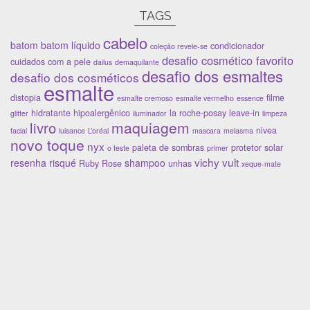
TAGS
cabelo
batom
batom líquido
condicionador
coleção revele-se
desafio cosmético favorito
cuidados com a pele
dailus
demaquilante
desafio dos esmaltes
desafio dos cosméticos
esmalte
distopia
filme
esmalte cremoso
esmalte vermelho
essence
hidratante
hipoalergênico
la roche-posay
leave-in
glitter
iluminador
limpeza
maquiagem
livro
nivea
facial
luisance
L’oréal
mascara
melasma
novo toque
nyx
paleta de sombras
protetor solar
o teste
primer
vichy
vult
resenha
risqué
shampoo
Ruby Rose
unhas
xeque-mate