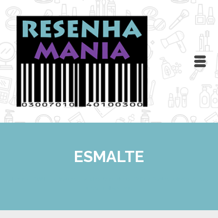
ESMALTE
Home
/
ESMALTE
/
Resenha: Esmaltes Amei, Nudes, Selfie e SQN da coleção Tá nas
Redes da Novo Toque