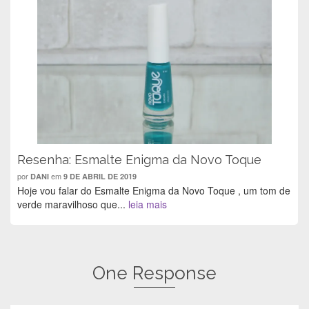
a
(
a
b
b
a
b
r
r
b
r
e
e
r
e
e
e
e
e
m
m
e
m
n
n
m
n
o
o
n
o
v
v
o
v
a
a
v
a
j
j
a
j
a
a
j
a
n
n
a
n
e
e
n
e
l
l
e
l
a
a
l
a
)
)
a
)
)
Resenha: Esmalte Enigma da Novo Toque
por
em
DANI
9 DE ABRIL DE 2019
Hoje vou falar do Esmalte Enigma da Novo Toque , um tom de
verde maravilhoso que...
leia mais
One Response