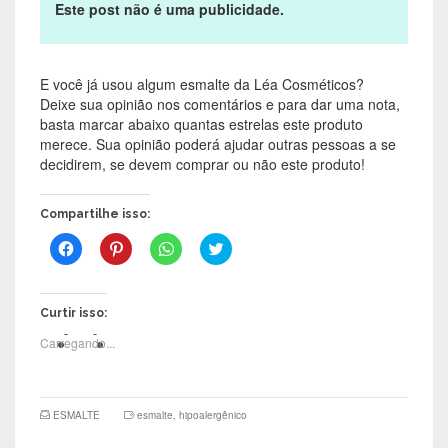
Este post não é uma publicidade.
E você já usou algum esmalte da Léa Cosméticos?
Deixe sua opinião nos comentários e para dar uma nota,
basta marcar abaixo quantas estrelas este produto
merece. Sua opinião poderá ajudar outras pessoas a se
decidirem, se devem comprar ou não este produto!
Compartilhe isso:
C
C
C
C
l
l
l
l
i
i
i
i
q
q
q
q
u
u
u
u
e
e
e
e
Curtir isso:
p
p
p
p
a
a
a
a
Carregando...
r
r
r
r
a
a
a
a
c
c
c
c
o
o
o
o
m
m
m
m
p
p
p
p
ESMALTE
esmalte
,
hipoalergênico
a
a
a
a
r
r
r
r