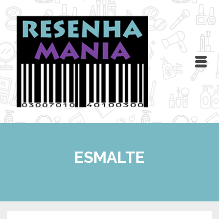
ESMALTE
Home
/
ESMALTE
/
Resenha: Esmalte 9 Free Turquesa Celeste Léa Cosméticos