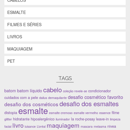
ESMALTE
FILMES E SÉRIES
LIVROS
MAQUIAGEM
PET
TAGS
cabelo
batom
batom líquido
condicionador
coleção revele-se
desafio cosmético favorito
cuidados com a pele
dailus
demaquilante
desafio dos esmaltes
desafio dos cosméticos
esmalte
distopia
filme
esmalte cremoso
esmalte vermelho
essence
hidratante
hipoalergênico
la roche-posay
leave-in
glitter
iluminador
limpeza
maquiagem
livro
nivea
facial
luisance
L’oréal
mascara
melasma