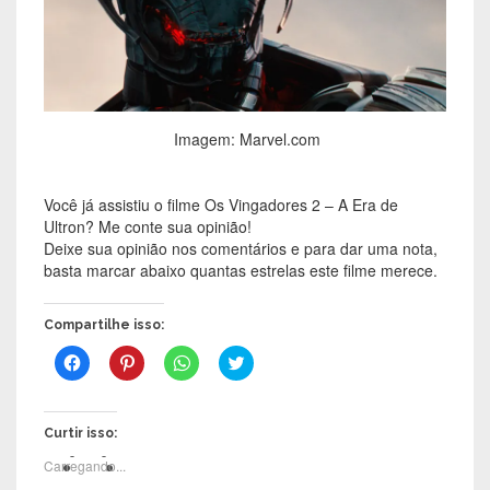
Imagem: Marvel.com
Você já assistiu o filme Os Vingadores 2 – A Era de
Ultron? Me conte sua opinião!
Deixe sua opinião nos comentários e para dar uma nota,
basta marcar abaixo quantas estrelas este filme merece.
Compartilhe isso:
C
C
C
C
l
l
l
l
i
i
i
i
q
q
q
q
u
u
u
u
e
e
e
e
Curtir isso:
p
p
p
p
a
a
a
a
Carregando...
r
r
r
r
a
a
a
a