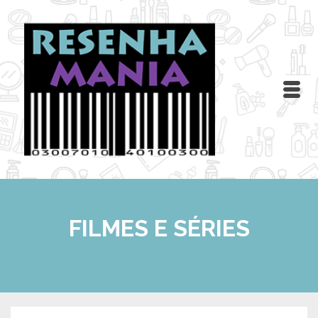
FILMES E SÉRIES
Home
/
FILMES E SÉRIES
/
Resenha: Os Vingadores 2 – A Era de Ultron