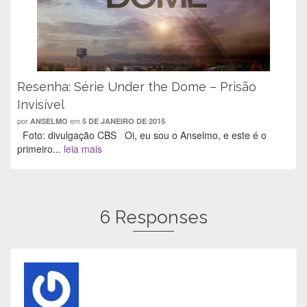
a
j
a
n
n
a
n
e
e
n
e
l
l
e
l
a
a
l
a
)
)
a
)
)
Resenha: Série Under the Dome – Prisão
Invisível
por
em
ANSELMO
5 DE JANEIRO DE 2015
Foto: divulgação CBS Oi, eu sou o Anselmo, e este é o
primeiro...
leia mais
6 Responses