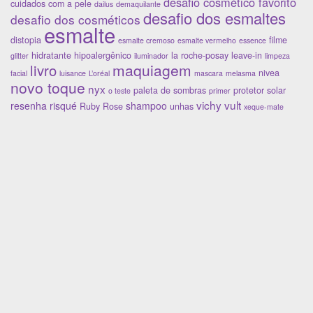
desafio cosmético favorito
cuidados com a pele
dailus
demaquilante
desafio dos esmaltes
desafio dos cosméticos
esmalte
distopia
filme
esmalte cremoso
esmalte vermelho
essence
hidratante
hipoalergênico
la roche-posay
leave-in
glitter
iluminador
limpeza
maquiagem
livro
nivea
facial
luisance
L’oréal
mascara
melasma
novo toque
nyx
paleta de sombras
protetor solar
o teste
primer
vichy
vult
resenha
risqué
shampoo
Ruby Rose
unhas
xeque-mate