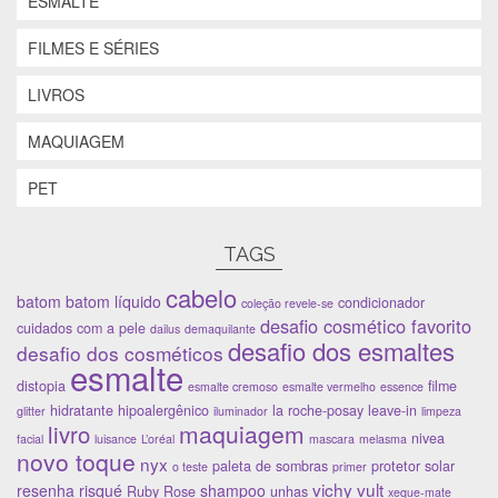
ESMALTE
FILMES E SÉRIES
LIVROS
MAQUIAGEM
PET
TAGS
cabelo
batom
batom líquido
condicionador
coleção revele-se
desafio cosmético favorito
cuidados com a pele
dailus
demaquilante
desafio dos esmaltes
desafio dos cosméticos
esmalte
distopia
filme
esmalte cremoso
esmalte vermelho
essence
hidratante
hipoalergênico
la roche-posay
leave-in
glitter
iluminador
limpeza
maquiagem
livro
nivea
facial
luisance
L’oréal
mascara
melasma
novo toque
nyx
paleta de sombras
protetor solar
o teste
primer
vichy
vult
resenha
risqué
shampoo
Ruby Rose
unhas
xeque-mate