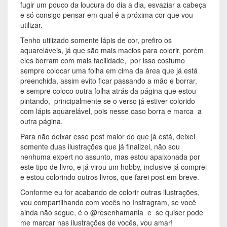
fugir um pouco da loucura do dia a dia, esvaziar a cabeça
e só consigo pensar em qual é a próxima cor que vou
utilizar.
Tenho utilizado somente lápis de cor, prefiro os
aquareláveis, já que são mais macios para colorir, porém
eles borram com mais facilidade, por isso costumo
sempre colocar uma folha em cima da área que já está
preenchida, assim evito ficar passando a mão e borrar,
e sempre coloco outra folha atrás da página que estou
pintando, principalmente se o verso já estiver colorido
com lápis aquarelável, pois nesse caso borra e marca a
outra página.
Para não deixar esse post maior do que já está, deixei
somente duas ilustrações que já finalizei, não sou
nenhuma expert no assunto, mas estou apaixonada por
este tipo de livro, e já virou um hobby, inclusive já comprei
e estou colorindo outros livros, que farei post em breve.
Conforme eu for acabando de colorir outras ilustrações,
vou compartilhando com vocês no Instragram, se você
ainda não segue, é o @resenhamania e se quiser pode
me marcar nas ilustrações de vocês, vou amar!