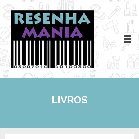
LIVROS
Home
/
LIVROS
/
Resenha: Livro Floresta Encantada