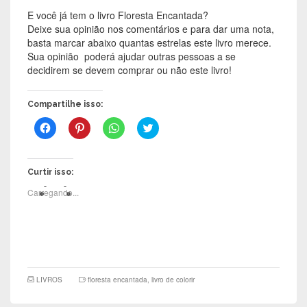
E você já tem o livro Floresta Encantada?
Deixe sua opinião nos comentários e para dar uma nota,
basta marcar abaixo quantas estrelas este livro merece.
Sua opinião poderá ajudar outras pessoas a se
decidirem se devem comprar ou não este livro!
Compartilhe isso:
C
C
C
C
l
l
l
l
i
i
i
i
q
q
q
q
u
u
u
u
e
e
e
e
Curtir isso:
p
p
p
p
a
a
a
a
Carregando...
r
r
r
r
a
a
a
a
c
c
c
c
o
o
o
o
m
m
m
m
p
p
p
p
a
a
a
a
r
r
r
r
t
t
t
t
i
i
i
i
LIVROS
floresta encantada
,
livro de colorir
l
l
l
l
h
h
h
h
a
a
a
a