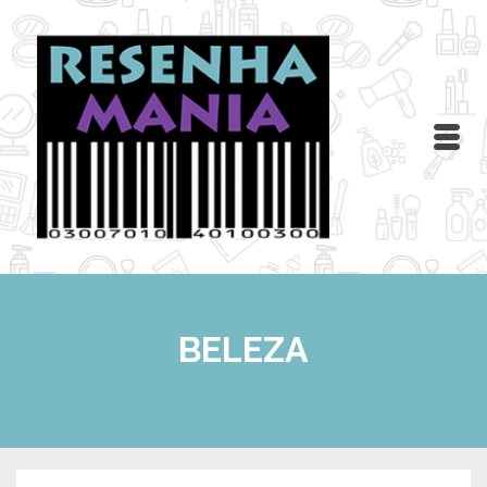
BELEZA
Home
/
BELEZA
/
Desafio Cosmético Favorito: Sabonete Líquido