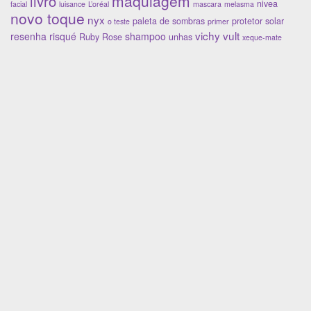
maquiagem
livro
nivea
facial
luisance
L’oréal
mascara
melasma
novo toque
nyx
paleta de sombras
protetor solar
o teste
primer
vichy
vult
resenha
risqué
shampoo
Ruby Rose
unhas
xeque-mate