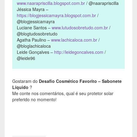
www.naarapriscilla.blogspot.com.br
/ @naarapriscilla
Jéssica Mayra –
https://blogjessicamayra.blogspot.com.br
/
@blogjessicamayra
Luciane Santos –
www.lutudosobretudo.com.br
/
@blogtudosobretudo
Agatha Paulino –
www.lachicaloca.com.br
/
@bloglachicaloca
Leide Gonçalves –
http://leidegoncalves.com
/
@leide96
Gostaram do
Desafio Cosmético Favorito – Sabonete
Líquido
?
Me conte nos comentários, qual é seu protetor solar
preferido no momento!