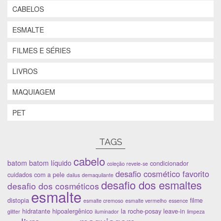
CABELOS
ESMALTE
FILMES E SÉRIES
LIVROS
MAQUIAGEM
PET
TAGS
cabelo
batom
batom líquido
condicionador
coleção revele-se
desafio cosmético favorito
cuidados com a pele
dailus
demaquilante
desafio dos esmaltes
desafio dos cosméticos
esmalte
distopia
filme
esmalte cremoso
esmalte vermelho
essence
hidratante
hipoalergênico
la roche-posay
leave-in
glitter
iluminador
limpeza